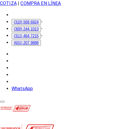
COTIZA
|
COMPRA EN LÍNEA
-
(310) 568 6924
-
(300) 244 1013
-
(311) 464 7215
(601) 207 9888
WhatsApp