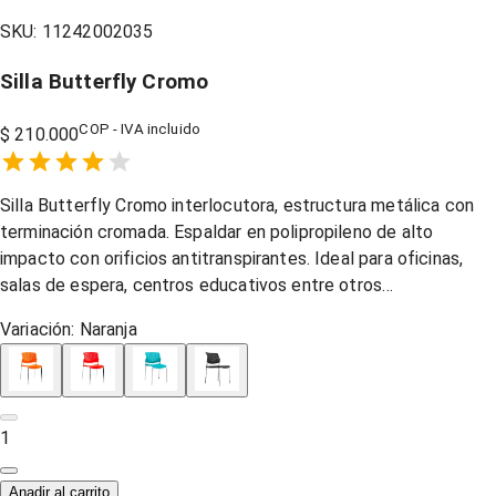
SKU:
11242002035
Silla Butterfly Cromo
COP - IVA incluido
$ 210.000
Empty
1 Star,
2 Stars,
3 Stars,
4 Stars,
5 Stars,
Silla Butterfly Cromo interlocutora, estructura metálica con
terminación cromada. Espaldar en polipropileno de alto
impacto con orificios antitranspirantes. Ideal para oficinas,
salas de espera, centros educativos entre otros…
Variación:
Naranja
1
Anadir al carrito