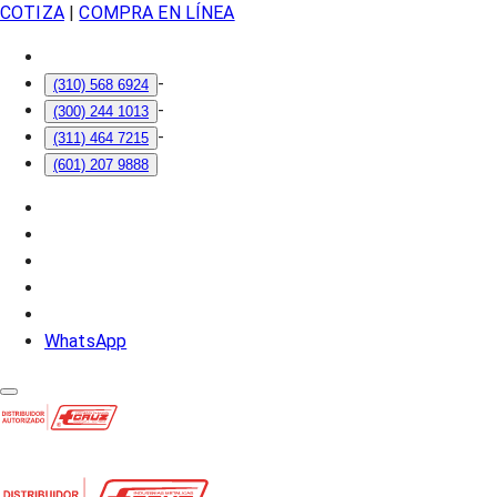
COTIZA
|
COMPRA EN LÍNEA
-
(310) 568 6924
-
(300) 244 1013
-
(311) 464 7215
(601) 207 9888
WhatsApp