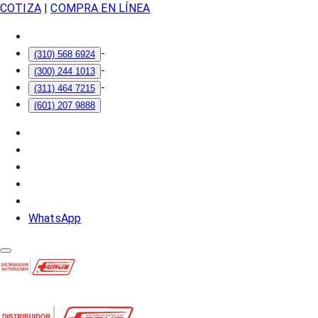
COTIZA
|
COMPRA EN LÍNEA
-
(310) 568 6924
-
(300) 244 1013
-
(311) 464 7215
(601) 207 9888
WhatsApp