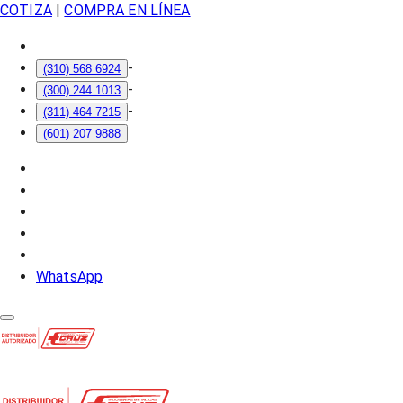
COTIZA
|
COMPRA EN LÍNEA
-
(310) 568 6924
-
(300) 244 1013
-
(311) 464 7215
(601) 207 9888
WhatsApp