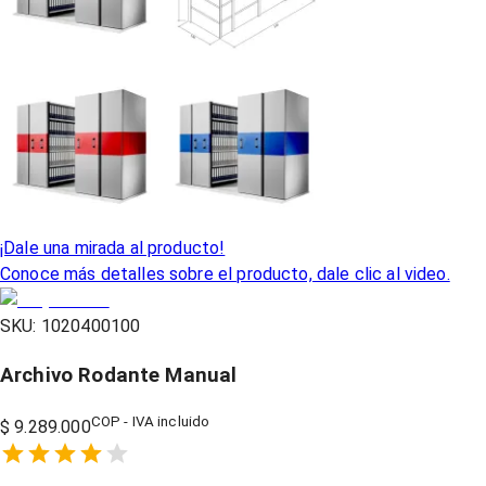
¡Dale una mirada al producto!
Conoce más detalles sobre el producto, dale clic al video.
SKU:
1020400100
Archivo Rodante Manual
COP - IVA incluido
$ 9.289.000
Empty
1 Star,
2 Stars,
3 Stars,
4 Stars,
5 Stars,