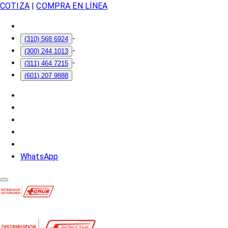
COTIZA
|
COMPRA EN LÍNEA
-
(310) 568 6924
-
(300) 244 1013
-
(311) 464 7215
(601) 207 9888
WhatsApp