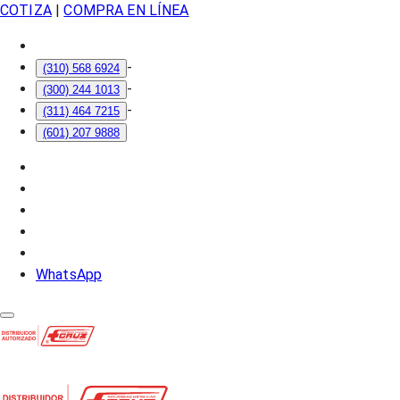
COTIZA
|
COMPRA EN LÍNEA
-
(310) 568 6924
-
(300) 244 1013
-
(311) 464 7215
(601) 207 9888
WhatsApp