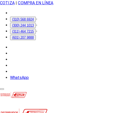
COTIZA
|
COMPRA EN LÍNEA
-
(310) 568 6924
-
(300) 244 1013
-
(311) 464 7215
(601) 207 9888
WhatsApp