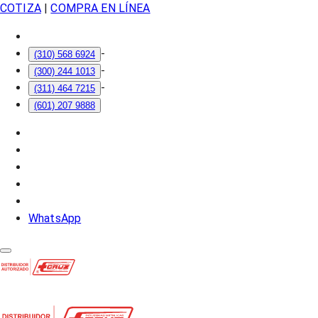
COTIZA
|
COMPRA EN LÍNEA
-
(310) 568 6924
-
(300) 244 1013
-
(311) 464 7215
(601) 207 9888
WhatsApp