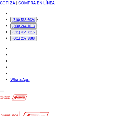
COTIZA
|
COMPRA EN LÍNEA
-
(310) 568 6924
-
(300) 244 1013
-
(311) 464 7215
(601) 207 9888
WhatsApp