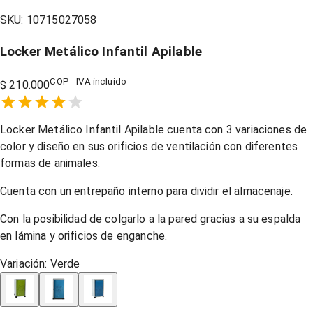
SKU:
10715027058
Locker Metálico Infantil Apilable
COP - IVA incluido
$ 210.000
Empty
1 Star,
2 Stars,
3 Stars,
4 Stars,
5 Stars,
Locker Metálico Infantil Apilable cuenta con 3 variaciones de
color y diseño en sus orificios de ventilación con diferentes
formas de animales.
Cuenta con un entrepaño interno para dividir el almacenaje.
Con la posibilidad de colgarlo a la pared gracias a su espalda
en lámina y orificios de enganche.
Variación:
Verde