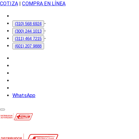
COTIZA
|
COMPRA EN LÍNEA
-
(310) 568 6924
-
(300) 244 1013
-
(311) 464 7215
(601) 207 9888
WhatsApp