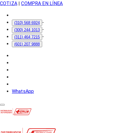
COTIZA
|
COMPRA EN LÍNEA
-
(310) 568 6924
-
(300) 244 1013
-
(311) 464 7215
(601) 207 9888
WhatsApp