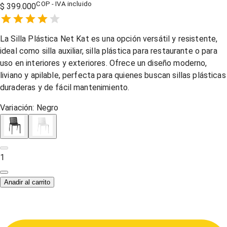
COP - IVA incluido
$ 399.000
Empty
1 Star,
2 Stars,
3 Stars,
4 Stars,
5 Stars,
La Silla Plástica Net Kat es una opción versátil y resistente,
ideal como silla auxiliar, silla plástica para restaurante o para
uso en interiores y exteriores. Ofrece un diseño moderno,
liviano y apilable, perfecta para quienes buscan sillas plásticas
duraderas y de fácil mantenimiento.
Variación:
Negro
1
Anadir al carrito