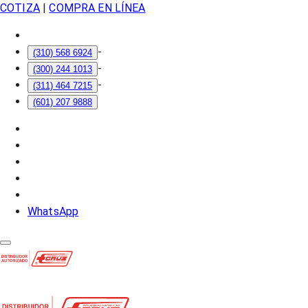
COTIZA
|
COMPRA EN LÍNEA
-
(310) 568 6924
-
(300) 244 1013
-
(311) 464 7215
(601) 207 9888
WhatsApp