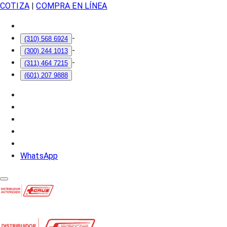
COTIZA
|
COMPRA EN LÍNEA
-
(310) 568 6924
-
(300) 244 1013
-
(311) 464 7215
(601) 207 9888
WhatsApp