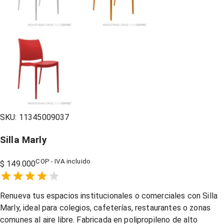
SKU:
11345009037
Silla Marly
COP - IVA incluido
$ 149.000
Empty
1 Star,
2 Stars,
3 Stars,
4 Stars,
5 Stars,
Renueva tus espacios institucionales o comerciales con Silla
Marly, ideal para colegios, cafeterías, restaurantes o zonas
comunes al aire libre. Fabricada en polipropileno de alto