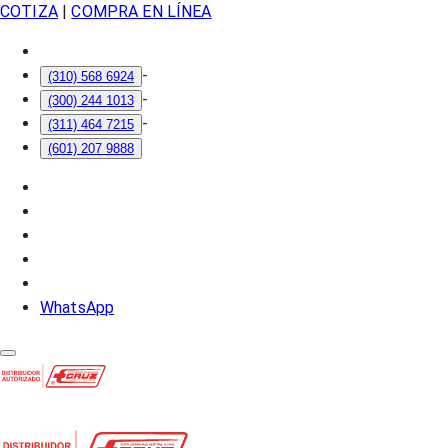
COTIZA
|
COMPRA EN LÍNEA
-
(310) 568 6924
-
(300) 244 1013
-
(311) 464 7215
(601) 207 9888
WhatsApp