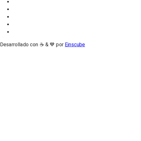
Desarrollado con ☕ & 💙 por
Einscube