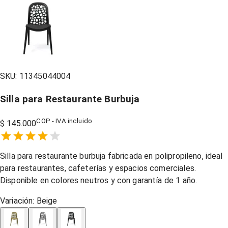
SKU:
11345044004
Silla para Restaurante Burbuja
COP - IVA incluido
$ 145.000
Empty
1 Star,
2 Stars,
3 Stars,
4 Stars,
5 Stars,
Silla para restaurante burbuja fabricada en polipropileno, ideal
para restaurantes, cafeterías y espacios comerciales.
Disponible en colores neutros y con garantía de 1 año.
Variación:
Beige