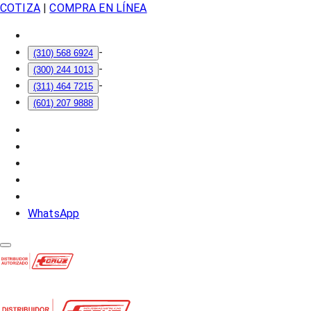
COTIZA
|
COMPRA EN LÍNEA
-
(310) 568 6924
-
(300) 244 1013
-
(311) 464 7215
(601) 207 9888
WhatsApp