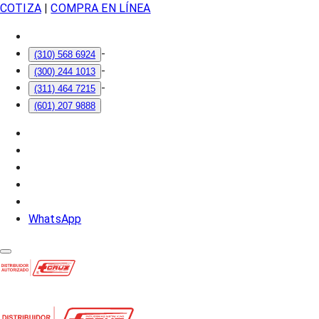
COTIZA
|
COMPRA EN LÍNEA
-
(310) 568 6924
-
(300) 244 1013
-
(311) 464 7215
(601) 207 9888
WhatsApp