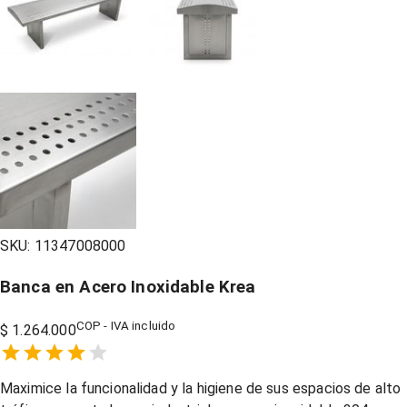
SKU:
11347008000
Banca en Acero Inoxidable Krea
COP - IVA incluido
$ 1.264.000
Empty
1 Star,
2 Stars,
3 Stars,
4 Stars,
5 Stars,
Maximice la funcionalidad y la higiene de sus espacios de alto