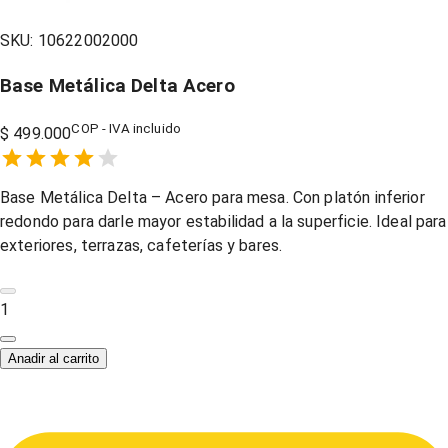
SKU:
10622002000
Base Metálica Delta Acero
COP - IVA incluido
$ 499.000
Empty
1 Star,
2 Stars,
3 Stars,
4 Stars,
5 Stars,
Base Metálica Delta – Acero para mesa. Con platón inferior
redondo para darle mayor estabilidad a la superficie. Ideal para
exteriores, terrazas, cafeterías y bares.
1
Anadir al carrito