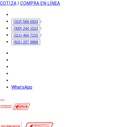
COTIZA
|
COMPRA EN LÍNEA
-
(310) 568 6924
-
(300) 244 1013
-
(311) 464 7215
(601) 207 9888
WhatsApp