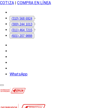
COTIZA
|
COMPRA EN LÍNEA
-
(310) 568 6924
-
(300) 244 1013
-
(311) 464 7215
(601) 207 9888
WhatsApp