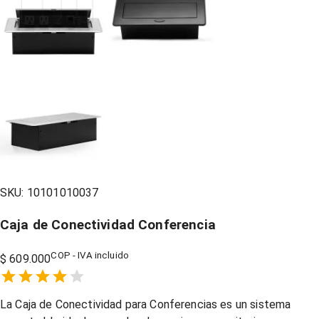
SKU:
10101010037
Caja de Conectividad Conferencia
COP - IVA incluido
$ 609.000
Empty
1 Star,
2 Stars,
3 Stars,
4 Stars,
5 Stars,
La Caja de Conectividad para Conferencias es un sistema