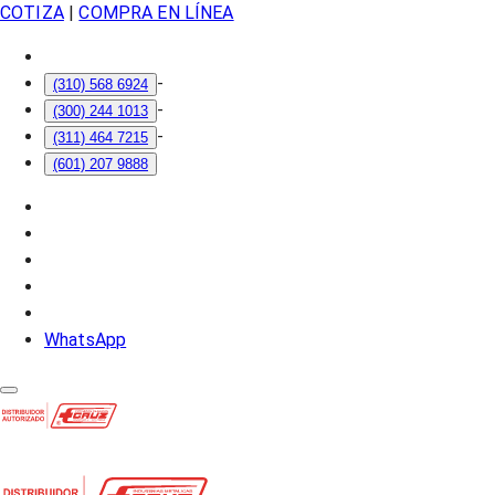
COTIZA
|
COMPRA EN LÍNEA
-
(310) 568 6924
-
(300) 244 1013
-
(311) 464 7215
(601) 207 9888
WhatsApp