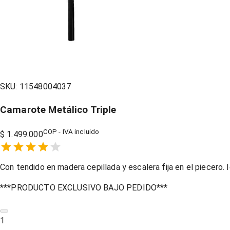
SKU:
11548004037
Camarote Metálico Triple
COP - IVA incluido
$ 1.499.000
Empty
1 Star,
2 Stars,
3 Stars,
4 Stars,
5 Stars,
Con tendido en madera cepillada y escalera fija en el piecero.
***PRODUCTO EXCLUSIVO BAJO PEDIDO***
1