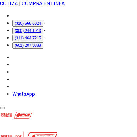
COTIZA
|
COMPRA EN LÍNEA
-
(310) 568 6924
-
(300) 244 1013
-
(311) 464 7215
(601) 207 9888
WhatsApp