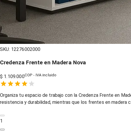
SKU:
12276002000
Credenza Frente en Madera Nova
COP - IVA incluido
$ 1.109.000
Empty
1 Star,
2 Stars,
3 Stars,
4 Stars,
5 Stars,
Organiza tu espacio de trabajo con la Credenza Frente en Mader
resistencia y durabilidad, mientras que los frentes en madera c
1