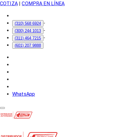
COTIZA
|
COMPRA EN LÍNEA
-
(310) 568 6924
-
(300) 244 1013
-
(311) 464 7215
(601) 207 9888
WhatsApp