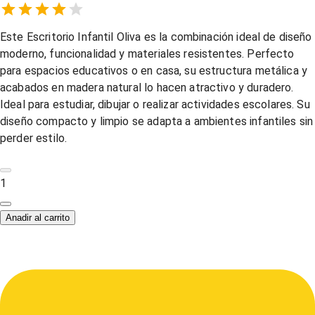
Empty
1 Star,
2 Stars,
3 Stars,
4 Stars,
5 Stars,
Este Escritorio Infantil Oliva es la combinación ideal de diseño
moderno, funcionalidad y materiales resistentes. Perfecto
para espacios educativos o en casa, su estructura metálica y
acabados en madera natural lo hacen atractivo y duradero.
Ideal para estudiar, dibujar o realizar actividades escolares. Su
diseño compacto y limpio se adapta a ambientes infantiles sin
perder estilo.
1
Anadir al carrito