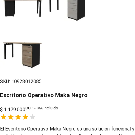
SKU:
10928012085
Escritorio Operativo Maka Negro
COP - IVA incluido
$ 1.179.000
Empty
1 Star,
2 Stars,
3 Stars,
4 Stars,
5 Stars,
El Escritorio Operativo Maka Negro es una solución funcional y