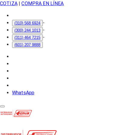
COTIZA
|
COMPRA EN LÍNEA
-
(310) 568 6924
-
(300) 244 1013
-
(311) 464 7215
(601) 207 9888
WhatsApp