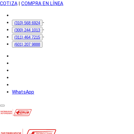
COTIZA
|
COMPRA EN LÍNEA
-
(310) 568 6924
-
(300) 244 1013
-
(311) 464 7215
(601) 207 9888
WhatsApp