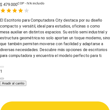
COP - IVA incluido
$ 479.000
Empty
1 Star,
2 Stars,
3 Stars,
4 Stars,
5 Stars,
El Escritorio para Computadora City destaca por su diseño
compacto y versátil, ideal para estudios, oficinas o como
mesa auxiliar en distintos espacios. Su estilo semi industrial y
estructura geométrica no solo aportan un toque moderno, sin
que también permiten moverse con facilidad y adaptarse a
diversas necesidades. Descubre más opciones de escritorios
para computadora y encuentra el modelo perfecto para ti.
1
Anadir al carrito