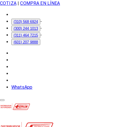
COTIZA
|
COMPRA EN LÍNEA
-
(310) 568 6924
-
(300) 244 1013
-
(311) 464 7215
(601) 207 9888
WhatsApp