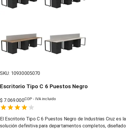
SKU:
10930005070
Escritorio Tipo C 6 Puestos Negro
COP - IVA incluido
$ 7.069.000
Empty
1 Star,
2 Stars,
3 Stars,
4 Stars,
5 Stars,
El Escritorio Tipo C 6 Puestos Negro de Industrias Cruz es la
solución definitiva para departamentos completos, diseñado