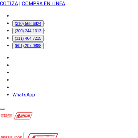
COTIZA
|
COMPRA EN LÍNEA
-
(310) 568 6924
-
(300) 244 1013
-
(311) 464 7215
(601) 207 9888
WhatsApp