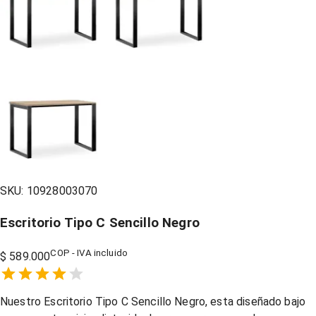
SKU:
10928003070
Escritorio Tipo C Sencillo Negro
COP - IVA incluido
$ 589.000
Empty
1 Star,
2 Stars,
3 Stars,
4 Stars,
5 Stars,
Nuestro Escritorio Tipo C Sencillo Negro, esta diseñado bajo