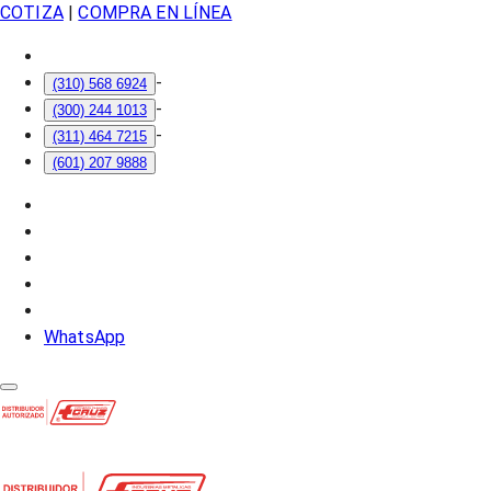
COTIZA
|
COMPRA EN LÍNEA
-
(310) 568 6924
-
(300) 244 1013
-
(311) 464 7215
(601) 207 9888
WhatsApp