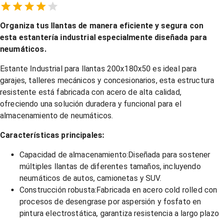
Empty
1 Star,
2 Stars,
3 Stars,
4 Stars,
5 Stars,
Organiza tus llantas de manera eficiente y segura con
esta estantería industrial especialmente diseñada para
neumáticos.
Estante Industrial para llantas 200x180x50 es ideal para
garajes, talleres mecánicos y concesionarios, esta estructura
resistente está fabricada con acero de alta calidad,
ofreciendo una solución duradera y funcional para el
almacenamiento de neumáticos.
Características principales:
Capacidad de almacenamiento:
Diseñada para sostener
múltiples llantas de diferentes tamaños, incluyendo
neumáticos de autos, camionetas y SUV.
Construcción robusta:
Fabricada en acero cold rolled con
procesos de desengrase por aspersión y fosfato en
pintura electrostática, garantiza resistencia a largo plazo