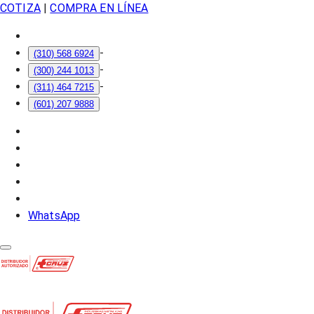
COTIZA
|
COMPRA EN LÍNEA
-
(310) 568 6924
-
(300) 244 1013
-
(311) 464 7215
(601) 207 9888
WhatsApp