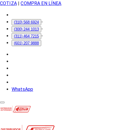
COTIZA
|
COMPRA EN LÍNEA
-
(310) 568 6924
-
(300) 244 1013
-
(311) 464 7215
(601) 207 9888
WhatsApp