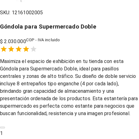
SKU:
12161002005
Góndola para Supermercado Doble
COP - IVA incluido
$ 2.030.000
Empty
1 Star,
2 Stars,
3 Stars,
4 Stars,
5 Stars,
Maximiza el espacio de exhibición en tu tienda con esta
Góndola para Supermercado Doble, ideal para pasillos
centrales y zonas de alto tráfico. Su diseño de doble servicio
incluye 8 entrepaños tipo enganche (4 por cada lado),
brindando gran capacidad de almacenamiento y una
presentación ordenada de los productos. Esta estantería para
supermercado es perfecta como estante para negocios que
buscan funcionalidad, resistencia y una imagen profesional.
1