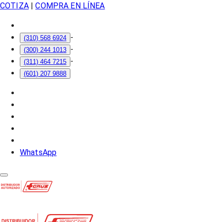
COTIZA
|
COMPRA EN LÍNEA
-
(310) 568 6924
-
(300) 244 1013
-
(311) 464 7215
(601) 207 9888
WhatsApp