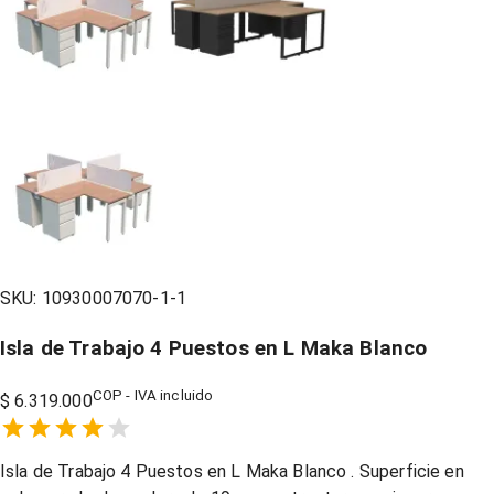
SKU:
10930007070-1-1
Isla de Trabajo 4 Puestos en L Maka Blanco
COP - IVA incluido
$ 6.319.000
Empty
1 Star,
2 Stars,
3 Stars,
4 Stars,
5 Stars,
Isla de Trabajo 4 Puestos en L Maka Blanco . Superficie en