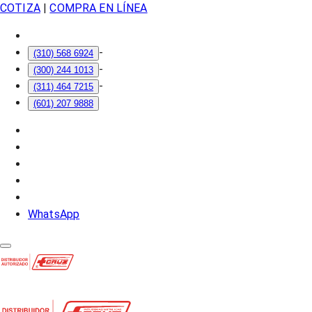
COTIZA
|
COMPRA EN LÍNEA
-
(310) 568 6924
-
(300) 244 1013
-
(311) 464 7215
(601) 207 9888
WhatsApp