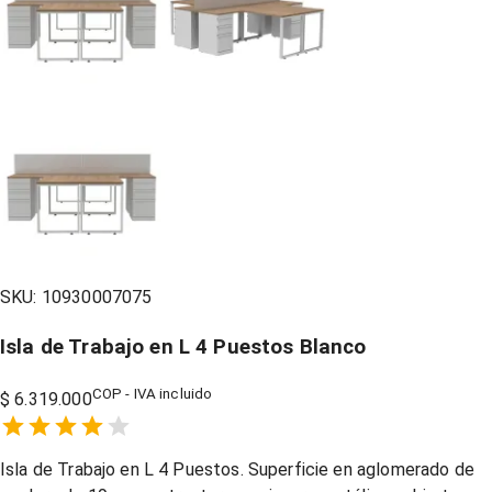
SKU:
10930007075
Isla de Trabajo en L 4 Puestos Blanco
COP - IVA incluido
$ 6.319.000
Empty
1 Star,
2 Stars,
3 Stars,
4 Stars,
5 Stars,
Isla de Trabajo en L 4 Puestos. Superficie en aglomerado de