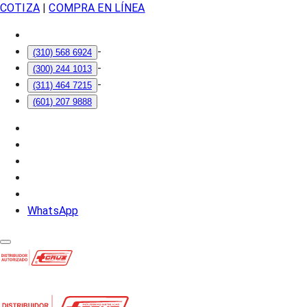
COTIZA
|
COMPRA EN LÍNEA
-
(310) 568 6924
-
(300) 244 1013
-
(311) 464 7215
(601) 207 9888
WhatsApp