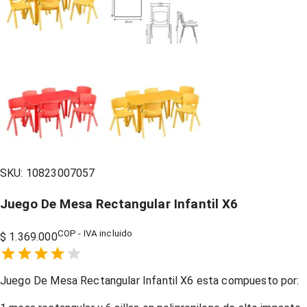
SKU:
10823007057
Juego De Mesa Rectangular Infantil X6
COP - IVA incluido
$ 1.369.000
Empty
1 Star,
2 Stars,
3 Stars,
4 Stars,
5 Stars,
Juego De Mesa Rectangular Infantil X6 esta compuesto por: