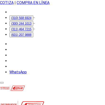
COTIZA
|
COMPRA EN LÍNEA
-
(310) 568 6924
-
(300) 244 1013
-
(311) 464 7215
(601) 207 9888
WhatsApp