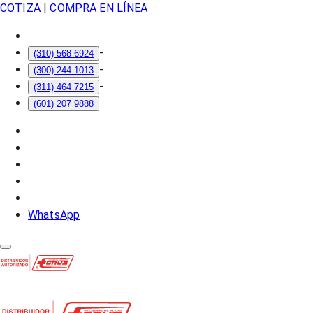
COTIZA
|
COMPRA EN LÍNEA
-
(310) 568 6924
-
(300) 244 1013
-
(311) 464 7215
(601) 207 9888
WhatsApp