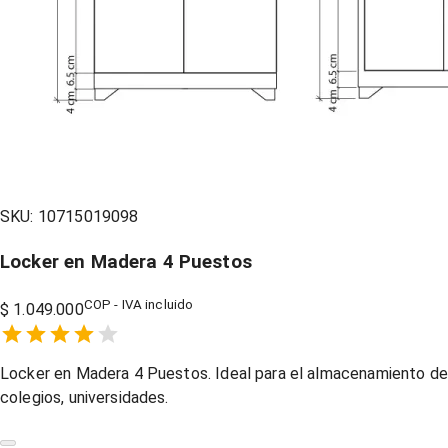
SKU:
10715019098
Locker en Madera 4 Puestos
COP - IVA incluido
$ 1.049.000
Empty
1 Star,
2 Stars,
3 Stars,
4 Stars,
5 Stars,
Locker en Madera 4 Puestos. Ideal para el almacenamiento de a
colegios, universidades.