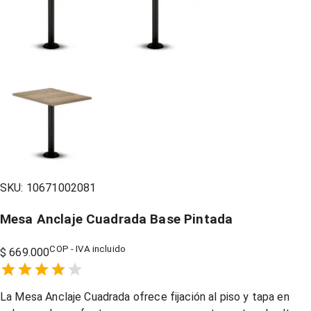
SKU:
10671002081
Mesa Anclaje Cuadrada Base Pintada
COP - IVA incluido
$ 669.000
Empty
1 Star,
2 Stars,
3 Stars,
4 Stars,
5 Stars,
La Mesa Anclaje Cuadrada ofrece fijación al piso y tapa en