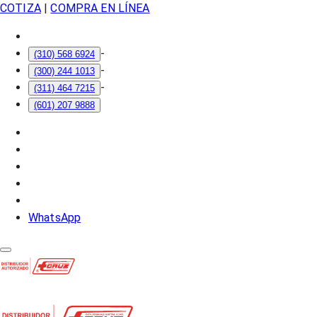
COTIZA
|
COMPRA EN LÍNEA
-
(310) 568 6924
-
(300) 244 1013
-
(311) 464 7215
(601) 207 9888
WhatsApp