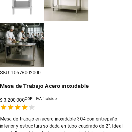
SKU:
10678002000
Mesa de Trabajo Acero inoxidable
COP - IVA incluido
$ 3.200.000
Empty
1 Star,
2 Stars,
3 Stars,
4 Stars,
5 Stars,
Mesa de trabajo en acero inoxidable 304 con entrepaño
inferior y estructura soldada en tubo cuadrado de 2″. Ideal