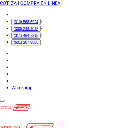
COTIZA
|
COMPRA EN LÍNEA
-
(310) 568 6924
-
(300) 244 1013
-
(311) 464 7215
(601) 207 9888
WhatsApp