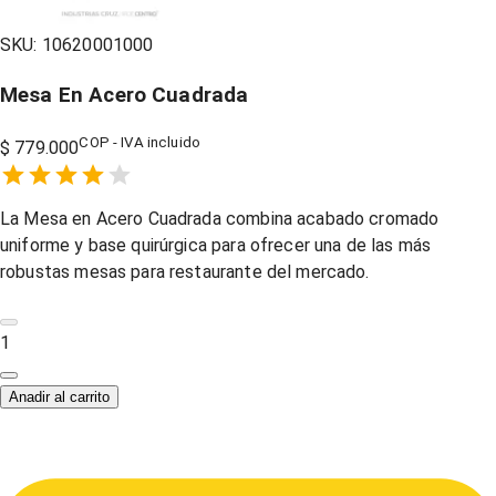
SKU:
10620001000
Mesa En Acero Cuadrada
COP - IVA incluido
$ 779.000
Empty
1 Star,
2 Stars,
3 Stars,
4 Stars,
5 Stars,
La Mesa en Acero Cuadrada combina acabado cromado
uniforme y base quirúrgica para ofrecer una de las más
robustas mesas para restaurante del mercado.
1
Anadir al carrito