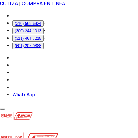
COTIZA
|
COMPRA EN LÍNEA
-
(310) 568 6924
-
(300) 244 1013
-
(311) 464 7215
(601) 207 9888
WhatsApp