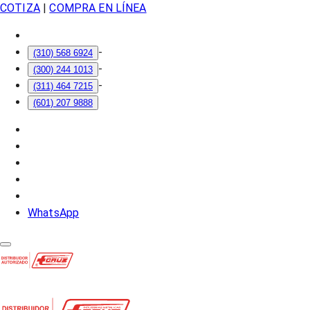
COTIZA
|
COMPRA EN LÍNEA
-
(310) 568 6924
-
(300) 244 1013
-
(311) 464 7215
(601) 207 9888
WhatsApp