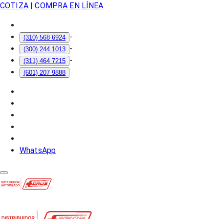
COTIZA
|
COMPRA EN LÍNEA
-
(310) 568 6924
-
(300) 244 1013
-
(311) 464 7215
(601) 207 9888
WhatsApp