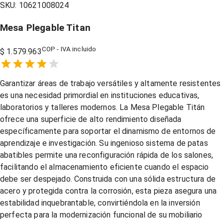
SKU:
10621008024
Mesa Plegable Titan
COP - IVA incluido
$ 1.579.963
Empty
1 Star,
2 Stars,
3 Stars,
4 Stars,
5 Stars,
Garantizar áreas de trabajo versátiles y altamente resistentes
es una necesidad primordial en instituciones educativas,
laboratorios y talleres modernos. La Mesa Plegable Titán
ofrece una superficie de alto rendimiento diseñada
específicamente para soportar el dinamismo de entornos de
aprendizaje e investigación. Su ingenioso sistema de patas
abatibles permite una reconfiguración rápida de los salones,
facilitando el almacenamiento eficiente cuando el espacio
debe ser despejado. Construida con una sólida estructura de
acero y protegida contra la corrosión, esta pieza asegura una
estabilidad inquebrantable, convirtiéndola en la inversión
perfecta para la modernización funcional de su mobiliario