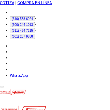
COTIZA
|
COMPRA EN LÍNEA
-
(310) 568 6924
-
(300) 244 1013
-
(311) 464 7215
(601) 207 9888
WhatsApp