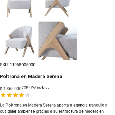
SKU:
11968005000
Poltrona en Madera Serena
COP - IVA incluido
$ 1.365.000
Empty
1 Star,
2 Stars,
3 Stars,
4 Stars,
5 Stars,
La Poltrona en Madera Serena aporta elegancia tranquila a
cualquier ambiente gracias a su estructura de madera en