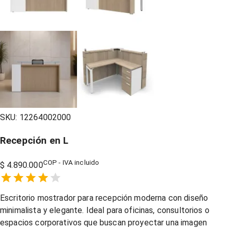
SKU:
12264002000
Recepción en L
COP - IVA incluido
$ 4.890.000
Empty
1 Star,
2 Stars,
3 Stars,
4 Stars,
5 Stars,
Escritorio mostrador para recepción moderna con diseño
minimalista y elegante. Ideal para oficinas, consultorios o
espacios corporativos que buscan proyectar una imagen