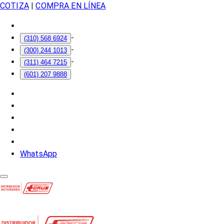
COTIZA
|
COMPRA EN LÍNEA
-
(310) 568 6924
-
(300) 244 1013
-
(311) 464 7215
(601) 207 9888
WhatsApp