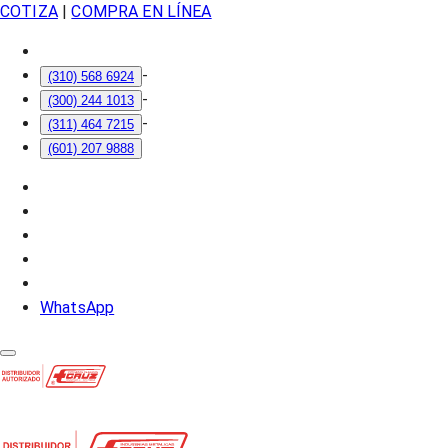
COTIZA
|
COMPRA EN LÍNEA
-
(310) 568 6924
-
(300) 244 1013
-
(311) 464 7215
(601) 207 9888
WhatsApp