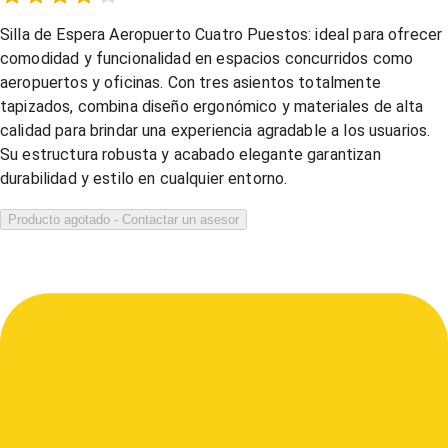
Empty
1 Star,
2 Stars,
3 Stars,
4 Stars,
5 Stars,
Silla de Espera Aeropuerto Cuatro Puestos: ideal para ofrecer
comodidad y funcionalidad en espacios concurridos como
aeropuertos y oficinas. Con tres asientos totalmente
tapizados, combina diseño ergonómico y materiales de alta
calidad para brindar una experiencia agradable a los usuarios.
Su estructura robusta y acabado elegante garantizan
durabilidad y estilo en cualquier entorno.
Producto agotado - Contactar un asesor