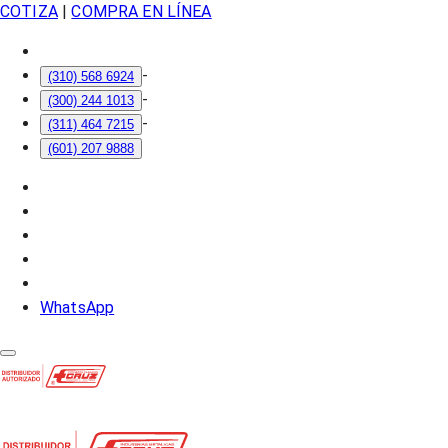
COTIZA
|
COMPRA EN LÍNEA
-
(310) 568 6924
-
(300) 244 1013
-
(311) 464 7215
(601) 207 9888
WhatsApp