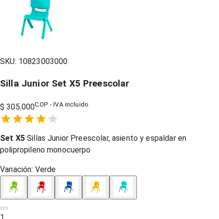
SKU:
10823003000
Silla Junior Set X5 Preescolar
COP - IVA incluido
$ 305.000
Empty
1 Star,
2 Stars,
3 Stars,
4 Stars,
5 Stars,
Set X5
Sillas Junior Preescolar, asiento y espaldar en
polipropileno monocuerpo
Variación:
Verde
1