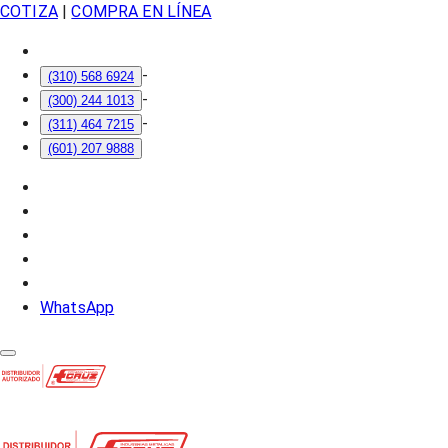
COTIZA
|
COMPRA EN LÍNEA
-
(310) 568 6924
-
(300) 244 1013
-
(311) 464 7215
(601) 207 9888
WhatsApp