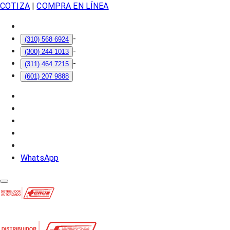
COTIZA
|
COMPRA EN LÍNEA
-
(310) 568 6924
-
(300) 244 1013
-
(311) 464 7215
(601) 207 9888
WhatsApp