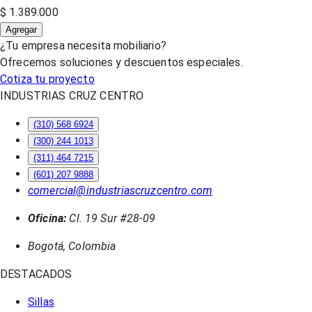
$ 1.389.000
Agregar
¿Tu empresa necesita mobiliario?
Ofrecemos soluciones y descuentos especiales.
Cotiza tu proyecto
INDUSTRIAS CRUZ CENTRO
(310) 568 6924
(300) 244 1013
(311) 464 7215
(601) 207 9888
comercial@industriascruzcentro.com
Oficina:
Cl. 19 Sur #28-09
Bogotá, Colombia
DESTACADOS
Sillas