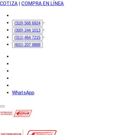
COTIZA
|
COMPRA EN LÍNEA
-
(310) 568 6924
-
(300) 244 1013
-
(311) 464 7215
(601) 207 9888
WhatsApp