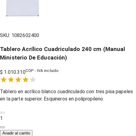
SKU:
1082602400
Tablero Acrílico Cuadriculado 240 cm (Manual
Ministerio De Educación)
COP - IVA incluido
$ 1.010.310
Empty
1 Star,
2 Stars,
3 Stars,
4 Stars,
5 Stars,
Tablero en acrílico blanco cuadriculado con tres pisa papeles
en la parte superior. Esquineros en polipropileno.
1
Anadir al carrito