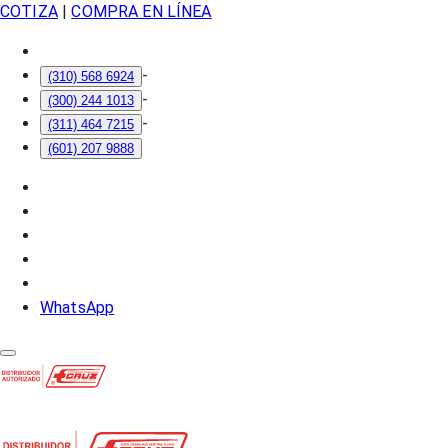
COTIZA
|
COMPRA EN LÍNEA
-
(310) 568 6924
-
(300) 244 1013
-
(311) 464 7215
(601) 207 9888
WhatsApp