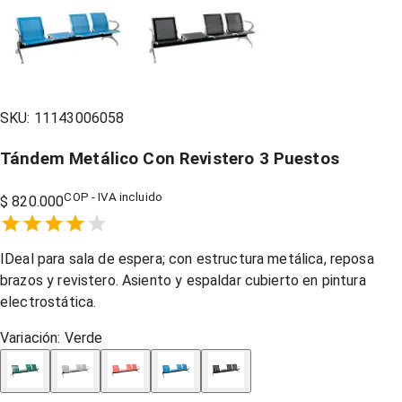
SKU:
11143006058
Tándem Metálico Con Revistero 3 Puestos
COP - IVA incluido
$ 820.000
Empty
1 Star,
2 Stars,
3 Stars,
4 Stars,
5 Stars,
IDeal para sala de espera; con estructura metálica, reposa
brazos y revistero. Asiento y espaldar cubierto en pintura
electrostática.
Variación:
Verde