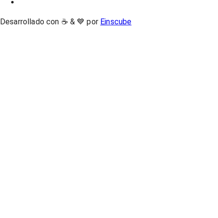
Desarrollado con ☕ & 💙 por
Einscube