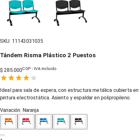
SKU:
11143031035
Tándem Risma Plástico 2 Puestos
COP - IVA incluido
$ 285.000
Empty
1 Star,
2 Stars,
3 Stars,
4 Stars,
5 Stars,
Ideal para sala de espera; con estructura metálica cubierta en
pintura electrostática. Asiento y espaldar en polipropileno.
Variación:
Naranja