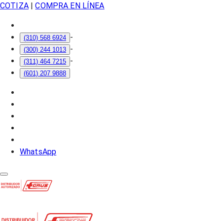
COTIZA
|
COMPRA EN LÍNEA
-
(310) 568 6924
-
(300) 244 1013
-
(311) 464 7215
(601) 207 9888
WhatsApp