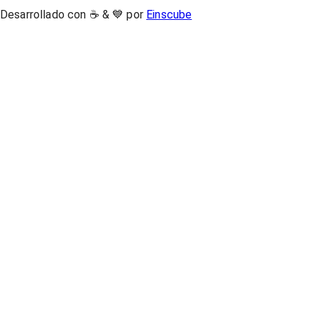
Desarrollado con ☕ & 💙 por
Einscube