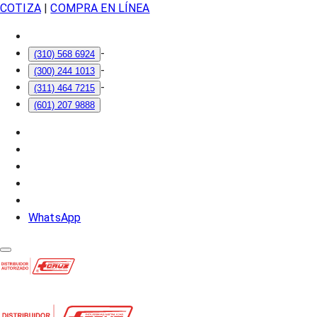
COTIZA
|
COMPRA EN LÍNEA
-
(310) 568 6924
-
(300) 244 1013
-
(311) 464 7215
(601) 207 9888
WhatsApp