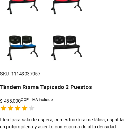
SKU:
11143037057
Tándem Risma Tapizado 2 Puestos
COP - IVA incluido
$ 455.000
Empty
1 Star,
2 Stars,
3 Stars,
4 Stars,
5 Stars,
Ideal para sala de espera; con estructura metálica, espaldar
en polipropileno y asiento con espuma de alta densidad