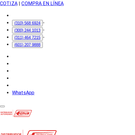
COTIZA
|
COMPRA EN LÍNEA
-
(310) 568 6924
-
(300) 244 1013
-
(311) 464 7215
(601) 207 9888
WhatsApp