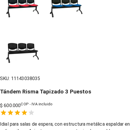
SKU:
11143038035
Tándem Risma Tapizado 3 Puestos
COP - IVA incluido
$ 600.000
Empty
1 Star,
2 Stars,
3 Stars,
4 Stars,
5 Stars,
Idial para salas de espera; con estructura metálica espaldar en