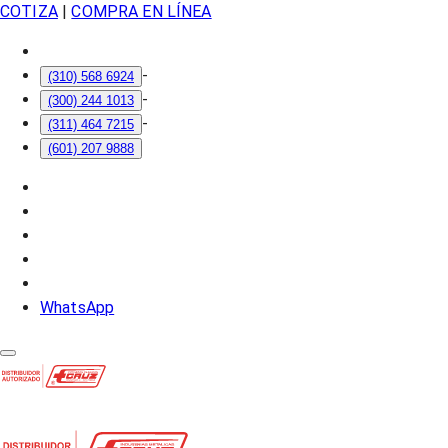
COTIZA
|
COMPRA EN LÍNEA
-
(310) 568 6924
-
(300) 244 1013
-
(311) 464 7215
(601) 207 9888
WhatsApp