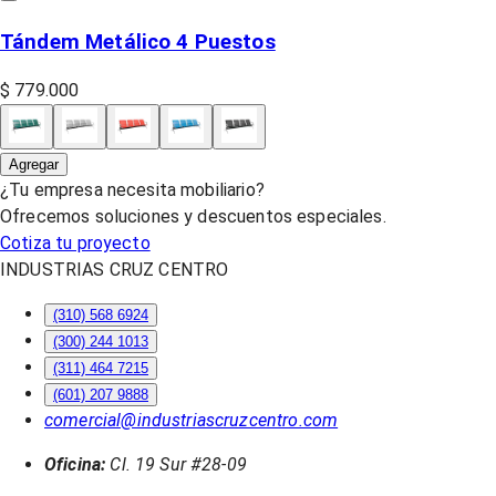
Tándem Metálico 4 Puestos
$ 779.000
Agregar
¿Tu empresa necesita mobiliario?
Ofrecemos soluciones y descuentos especiales.
Cotiza tu proyecto
INDUSTRIAS CRUZ CENTRO
(310) 568 6924
(300) 244 1013
(311) 464 7215
(601) 207 9888
comercial@industriascruzcentro.com
Oficina:
Cl. 19 Sur #28-09