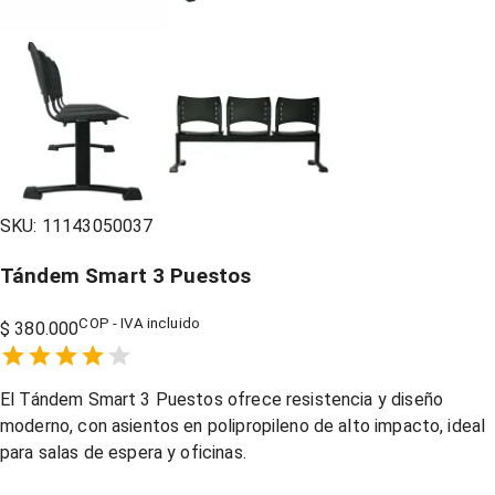
SKU:
11143050037
Tándem Smart 3 Puestos
COP - IVA incluido
$ 380.000
Empty
1 Star,
2 Stars,
3 Stars,
4 Stars,
5 Stars,
El Tándem Smart 3 Puestos ofrece resistencia y diseño
moderno, con asientos en polipropileno de alto impacto, ideal
para salas de espera y oficinas.